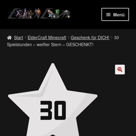
Zur
Zum
Menü
Navigation
Inhalt
springen
springen
Start
Start
ElderCraft Minecraft
Geschenk für DICH!
30
Spielstunden – weißer Stern – GESCHENKT!
Allgemeine Geschäftsbedingungen
Bestellung bestätigen & absenden
Cart
🔍
Checkout
Cookie-Richtlinie (EU)
Datenschutz