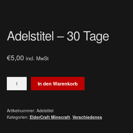
Impressum
Kundenlogin
Adelstitel – 30 Tage
Versand & Lieferung
Widerruf
€
5,00
incl. MwSt
Widerruf für digitale Inhalte
Adelstitel
In den Warenkorb
Zahlungsweisen
-
30
Tage
Menge
Artikelnummer:
Adelstitel
Kategorien:
ElderCraft Minecraft
,
Verschiedenes