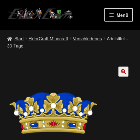
Zur
Zum
Menü
Navigation
Inhalt
springen
springen
Start
Start
ElderCraft Minecraft
Verschiedenes
Adelstitel –
30 Tage
Allgemeine Geschäftsbedingungen
Bestellung bestätigen & absenden
Cart
🔍
Checkout
Cookie-Richtlinie (EU)
Datenschutz