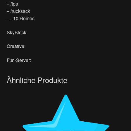
– /tpa
– /rucksack
– +10 Homes
SkyBlock:
Creative:
Fun-Server:
Ähnliche Produkte